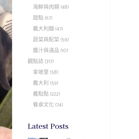
海鮮與肉類
(48)
甜點
(67)
義大利麵
(47)
蔬菜與配菜
(59)
醬汁與湯品
(10)
觀點誌
(317)
拿坡里
(58)
義大利
(59)
義點點
(222)
餐桌文化
(74)
Latest Posts