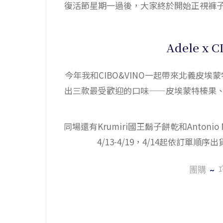
復活節星期一過後，大家終於開始正視褲
Adele x
今年我和CIBO&VINO一起帶來北義皮埃蒙
出三款最受歡迎的口味——皮埃蒙特榛果
同場還有Krumiri國王鬍子餅乾和Antoni
4/13-4/19，4/14起依訂單順
團購