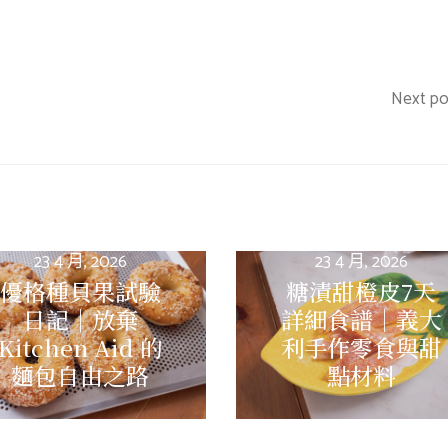
Next po
23 4 月, 2026
23 4 月, 2026
優格種貝果試驗
糖漬甜橙皮7天
日記｜放棄
詳細食譜｜義大
Kitchen Aid 的
利手作零食與甜
麵包自由之路
點材料