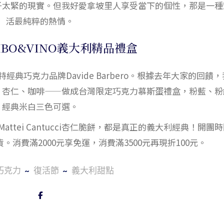
子太緊的現實。但我好愛拿坡里人享受當下的個性，那是一種
活最純粹的熱情。
 CIBO&VINO義大利精品禮盒
特經典巧克力品牌Davide Barbero。根據去年大家的回饋
、杏仁、咖啡——做成台灣限定巧克力慕斯蛋禮盒，粉藍、粉
經典米白三色可選。
o Mattei Cantucci杏仁脆餅，都是真正的義大利經典！開團
序出貨。消費滿2000元享免運，消費滿3500元再現折100元。
巧克力
復活節
義大利甜點