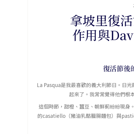
拿坡里復活
作用與Davi
復活節後
La Pasqua是我最喜歡的義大利節日
起來了。我常常覺得他們根
這個時節，甜橙、蠶豆、朝鮮薊紛紛現身
的casatiello（豬油乳酪臘腸麵包）與