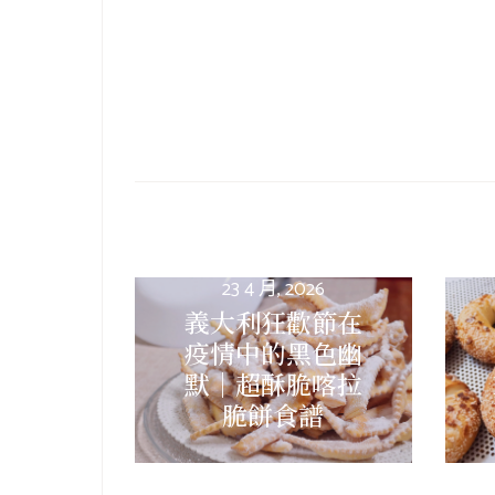
23 4 月, 2026
義大利狂歡節在
疫情中的黑色幽
默｜超酥脆喀拉
脆餅食譜