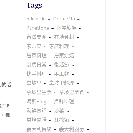
Tags
Adele Liu
Dolce Vita
Panettone
南義旅遊
台灣美食
在地食材
家常菜
家庭料理
居家料理
居家烘焙
廚房日常
復活節
快手料理
手工麵
拿坡里
拿坡里料理
人就活
拿坡里生活
拿坡里美食
海鮮Blog
海鮮料理
好吃
海鮮食譜
淡菜
鹹，都
烘焙食譜
狂歡節
義大利傳統
義大利廚房