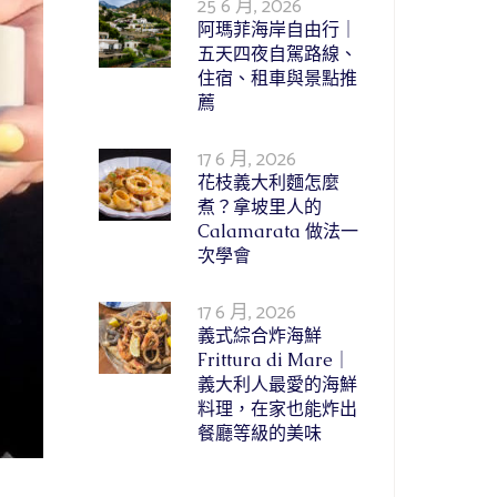
25 6 月, 2026
阿瑪菲海岸自由行｜
五天四夜自駕路線、
住宿、租車與景點推
薦
17 6 月, 2026
花枝義大利麵怎麼
煮？拿坡里人的
Calamarata 做法一
次學會
17 6 月, 2026
義式綜合炸海鮮
Frittura di Mare｜
義大利人最愛的海鮮
料理，在家也能炸出
餐廳等級的美味