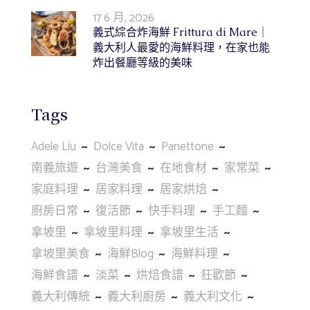
17 6 月, 2026
義式綜合炸海鮮 Frittura di Mare｜
義大利人最愛的海鮮料理，在家也能
炸出餐廳等級的美味
Tags
Adele Liu
Dolce Vita
Panettone
南義旅遊
台灣美食
在地食材
家常菜
家庭料理
居家料理
居家烘焙
廚房日常
復活節
快手料理
手工麵
拿坡里
拿坡里料理
拿坡里生活
拿坡里美食
海鮮Blog
海鮮料理
海鮮食譜
淡菜
烘焙食譜
狂歡節
義大利傳統
義大利廚房
義大利文化