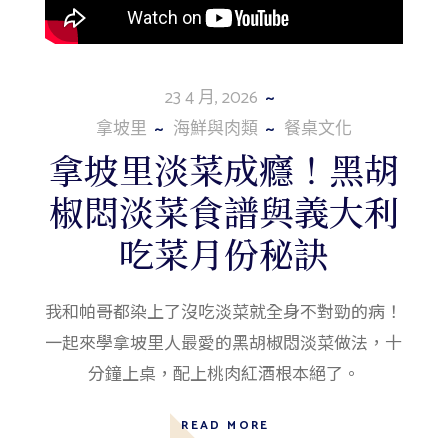
23 4 月, 2026
拿坡里
海鮮與肉類
餐桌文化
拿坡里淡菜成癮！黑胡
椒悶淡菜食譜與義大利
吃菜月份秘訣
我和帕哥都染上了沒吃淡菜就全身不對勁的病！
一起來學拿坡里人最愛的黑胡椒悶淡菜做法，十
分鐘上桌，配上桃肉紅酒根本絕了。
READ MORE