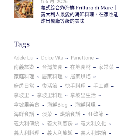
17 6 月, 2026
義式綜合炸海鮮 Frittura di Mare｜
義大利人最愛的海鮮料理，在家也能
炸出餐廳等級的美味
Tags
Adele Liu
Dolce Vita
Panettone
南義旅遊
台灣美食
在地食材
家常菜
家庭料理
居家料理
居家烘焙
廚房日常
復活節
快手料理
手工麵
拿坡里
拿坡里料理
拿坡里生活
拿坡里美食
海鮮Blog
海鮮料理
海鮮食譜
淡菜
烘焙食譜
狂歡節
義大利傳統
義大利廚房
義大利文化
義大利料理
義大利旅遊
義大利烘焙