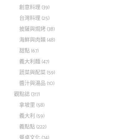
創意料理
(39)
台灣料理
(25)
披薩與焗烤
(38)
海鮮與肉類
(48)
甜點
(67)
義大利麵
(47)
蔬菜與配菜
(59)
醬汁與湯品
(10)
觀點誌
(317)
拿坡里
(58)
義大利
(59)
義點點
(222)
餐桌文化
(74)