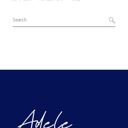
Search
for: